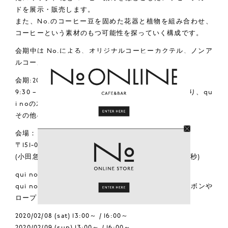
ドを展示・販売します。
また、No.のコーヒー豆を固めた花器と植物を組み合わせ、
コーヒーという素材のもつ可能性を探っていく構成です。
会期中は No.による、オリジナルコーヒーカクテル、ノンア
ルコールコーヒーカクテルも販売します。
会期:2020.02.07(fri)-02.16(sun)
9:30 – 24:00 (2/7のみ 17:00-) *展示初日 2/7は17時より、qu
i noの木野園子、Hyleともに在廊いたします。
その他の在廊は今後インスタグラムで更新
会場：No.
〒151-0064 東京都渋谷区上原1-33-11 TOPCOURT4 3F
(小田急線 / 千代田線「代々木上原駅」南口より徒歩10秒)
qui no ワークショップ
qui no のスワッグと Hyle が制作したコーヒー染のリボンや
ロープを合わせたワークショップになります。
2020/02/08 (sat) 13:00～ / 16:00～
2020/02/09 (sun) 13:00～ / 16:00～